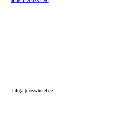
nodeId=200387580
info(at)moswinkel.de