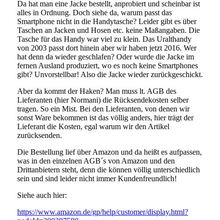
Da hat man eine Jacke bestellt, anprobiert und scheinbar ist
alles in Ordnung. Doch siehe da, warum passt das
Smartphone nicht in die Handytasche? Leider gibt es über
Taschen an Jacken und Hosen etc. keine Maßangaben. Die
Tasche für das Handy war viel zu klein. Das Uralthandy
von 2003 passt dort hinein aber wir haben jetzt 2016. Wer
hat denn da wieder geschlafen? Oder wurde die Jacke im
fernen Ausland produziert, wo es noch keine Smartphones
gibt? Unvorstellbar! Also die Jacke wieder zurückgeschickt.
Aber da kommt der Haken? Man muss lt. AGB des
Lieferanten (hier Normani) die Rücksendekosten selber
tragen. So ein Mist. Bei den Lieferanten, von denen wir
sonst Ware bekommen ist das völlig anders, hier trägt der
Lieferant die Kosten, egal warum wir den Artikel
zurücksenden.
Die Bestellung lief über Amazon und da heißt es aufpassen,
was in den einzelnen AGB´s von Amazon und den
Drittanbietern steht, denn die können völlig unterschiedlich
sein und sind leider nicht immer Kundenfreundlich!
Siehe auch hier:
https://www.amazon.de/gp/help/customer/display.html?