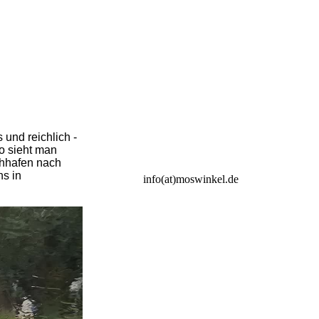
und reichlich -
o sieht man
chhafen nach
ns in
info(at)moswinkel.de